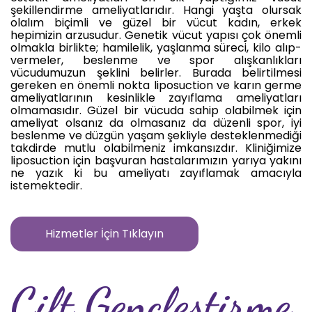
şekillendirme ameliyatlarıdır. Hangi yaşta olursak
olalım biçimli ve güzel bir vücut kadın, erkek
hepimizin arzusudur. Genetik vücut yapısı çok önemli
olmakla birlikte; hamilelik, yaşlanma süreci, kilo alıp-
vermeler, beslenme ve spor alışkanlıkları
vücudumuzun şeklini belirler. Burada belirtilmesi
gereken en önemli nokta liposuction ve karın germe
ameliyatlarının kesinlikle zayıflama ameliyatları
olmamasıdır. Güzel bir vücuda sahip olabilmek için
ameliyat olsanız da olmasanız da düzenli spor, iyi
beslenme ve düzgün yaşam şekliyle desteklenmediği
takdirde mutlu olabilmeniz imkansızdır. Kliniğimize
liposuction için başvuran hastalarımızın yarıya yakını
ne yazık ki bu ameliyatı zayıflamak amacıyla
istemektedir.
Hizmetler İçin Tıklayın
Cilt Gençleştirme