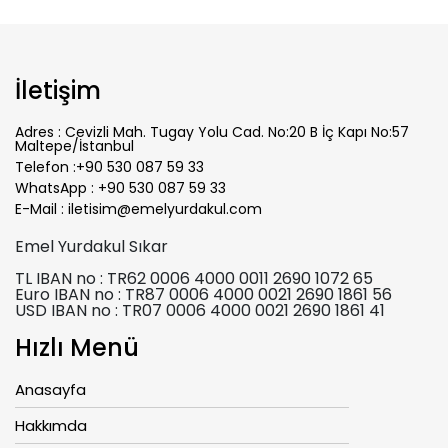
İletişim
Adres :
Cevizli Mah. Tugay Yolu Cad. No:20 B İç Kapı No:57
Maltepe/İstanbul
Telefon :
+90 530 087 59 33
WhatsApp :
+90 530 087 59 33
E-Mail :
iletisim@emelyurdakul.com
Emel Yurdakul Sıkar
TL IBAN no : TR62 0006 4000 0011 2690 1072 65
Euro IBAN no : TR87 0006 4000 0021 2690 1861 56
USD IBAN no : TR07 0006 4000 0021 2690 1861 41
Hızlı Menü
Anasayfa
Hakkımda