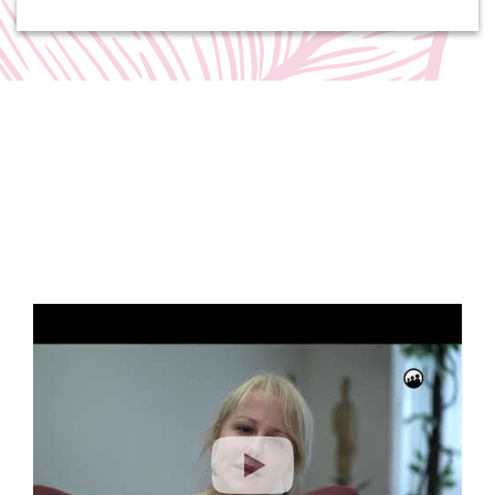
Videolar
Hizmetlerimiz hakkında detaylı bilgi için videolarımızı
izleyebilirsiniz